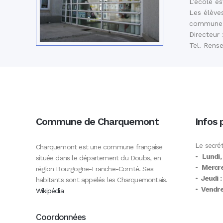
L’école es
Les élèves
commune d
Directeur
Tel. Rens
Commune de Charquemont
Infos 
Le secrét
Charquemont est une commune française
•
Lundi,
située dans le département du Doubs, en
•
Mercre
région Bourgogne-Franche-Comté. Ses
•
Jeudi :
habitants sont appelés les Charquemontais.
•
Vendred
Wikipédia
Coordonnées