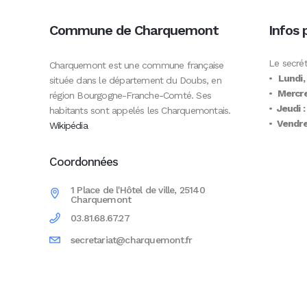
Commune de Charquemont
Infos 
Le secrét
Charquemont est une commune française
•
Lundi,
située dans le département du Doubs, en
•
Mercre
région Bourgogne-Franche-Comté. Ses
•
Jeudi :
habitants sont appelés les Charquemontais.
•
Vendred
Wikipédia
Coordonnées
1 Place de l'Hôtel de ville, 25140
Charquemont
03.81.68.67.27
secretariat@charquemont.fr