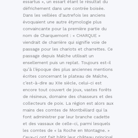
essartus », un essart étant le résultat du
défrichement dans une contrée boisée.
Dans les veillées d’autrefois les anciens
évoquaient une autre étymologie plus
convaincante pour la première partie du
nom de Charquemont : « CHARQUE »
viendrait de charrière qui signifie voie de
passage pour les chariots et charrettes. Ce
passage depuis Maîche utilisait un
ensellement puis un replat. Toujours est-il
qu’à l’époque des plus anciennes mentions
écrites concernant le plateau de Maîche,
c’est-à-dire au XIIe siècle, celui-ci est
encore tout couvert de joux, vastes forêts
de résineux, domaine des chasseurs et des
collecteurs de poix. La région est alors aux
mains des comtes de Montbéliard qui la
font administrer par leur branche cadette
et des vassaux de celle-ci, parmi lesquels
les comtes de « la Roche en Montagne. »
Ceux-ci ont fait bâtir leur château principal