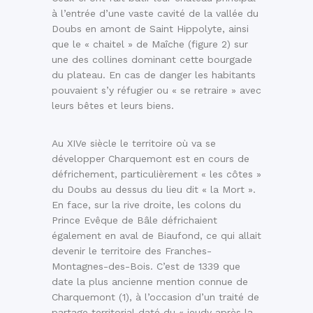
à l’entrée d’une vaste cavité de la vallée du
Doubs en amont de Saint Hippolyte, ainsi
que le « chaitel » de Maîche (figure 2) sur
une des collines dominant cette bourgade
du plateau. En cas de danger les habitants
pouvaient s’y réfugier ou « se retraire » avec
leurs bêtes et leurs biens.
Au XIVe siècle le territoire où va se
développer Charquemont est en cours de
défrichement, particulièrement « les côtes »
du Doubs au dessus du lieu dit « la Mort ».
En face, sur la rive droite, les colons du
Prince Evêque de Bâle défrichaient
également en aval de Biaufond, ce qui allait
devenir le territoire des Franches-
Montagnes-des-Bois. C’est de 1339 que
date la plus ancienne mention connue de
Charquemont (1), à l’occasion d’un traité de
partage territorial daté du « jeudy après la