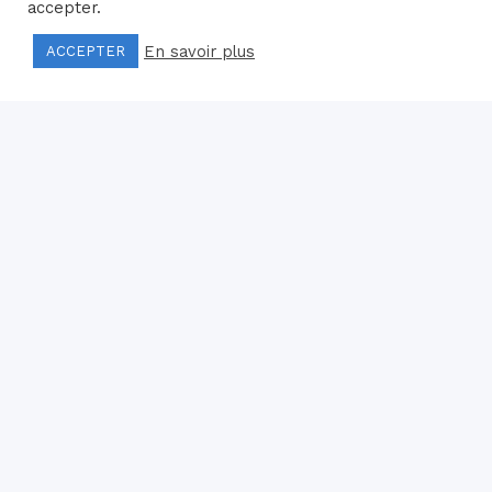
accepter.
En savoir plus
ACCEPTER
Actualités
FEUX DE
FORET ET DE
VEGETATION
Le département du
Doubs est désormais
placé en vigilance
orange avec un niveau de risque élevé Adoptons les bons réflexes
: N'allumez aucun feu en extérieur (barbecue, feu de camp,