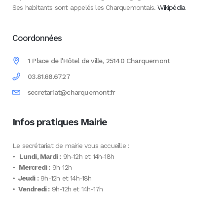
Ses habitants sont appelés les Charquemontais.
Wikipédia
Coordonnées
1 Place de l'Hôtel de ville, 25140 Charquemont
03.81.68.67.27
secretariat@charquemont.fr
Infos pratiques Mairie
Le secrétariat de mairie vous accueille :
•
Lundi, Mardi :
9h-12h et 14h-18h
•
Mercredi :
9h-12h
•
Jeudi :
9h-12h et 14h-18h
•
Vendredi :
9h-12h et 14h-17h