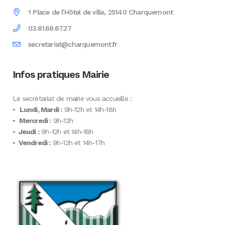
1 Place de l'Hôtel de ville, 25140 Charquemont
03.81.68.67.27
secretariat@charquemont.fr
Infos pratiques Mairie
Le secrétariat de mairie vous accueille :
•
Lundi, Mardi :
9h-12h et 14h-18h
•
Mercredi :
9h-12h
•
Jeudi :
9h-12h et 14h-18h
•
Vendredi :
9h-12h et 14h-17h