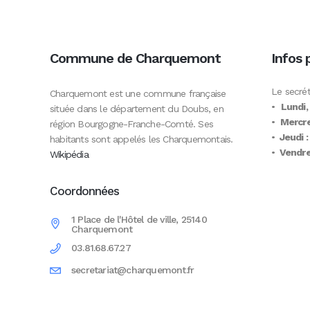
Commune de Charquemont
Infos 
Le secrét
Charquemont est une commune française
•
Lundi,
située dans le département du Doubs, en
•
Mercre
région Bourgogne-Franche-Comté. Ses
•
Jeudi :
habitants sont appelés les Charquemontais.
•
Vendred
Wikipédia
Coordonnées
1 Place de l'Hôtel de ville, 25140
Charquemont
03.81.68.67.27
secretariat@charquemont.fr