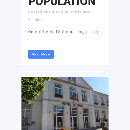
POPULATION
Posted at 04:02h
in
Actualités
0
Likes
On profite de l'été pour cogiter svp
...
Read More