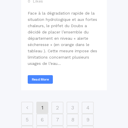
0
Likes
Face à la dégradation rapide de la
situation hydrologique et aux fortes
chaleurs, le préfet du Doubs a
décidé de placer l’ensemble du
département en niveau « alerte
sécheresse » (en orange dans le
tableau ). Cette mesure impose des
limitations concernant plusieurs
usages de l’eau...
Read More
1
2
3
4
5
6
7
8
9