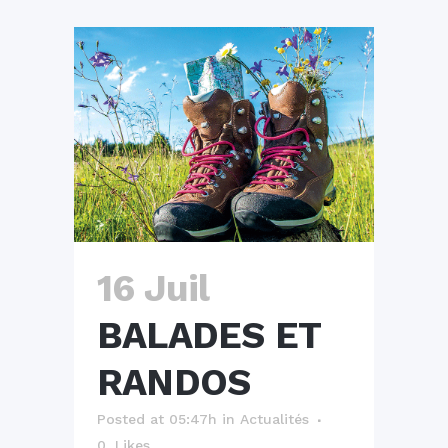
16 Juil
BALADES ET
RANDOS
Posted at 05:47h
in
Actualités
0
Likes