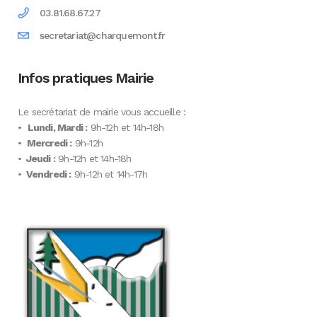
03.81.68.67.27
secretariat@charquemont.fr
Infos pratiques Mairie
Le secrétariat de mairie vous accueille :
•
Lundi, Mardi :
9h-12h et 14h-18h
•
Mercredi :
9h-12h
•
Jeudi :
9h-12h et 14h-18h
•
Vendredi :
9h-12h et 14h-17h