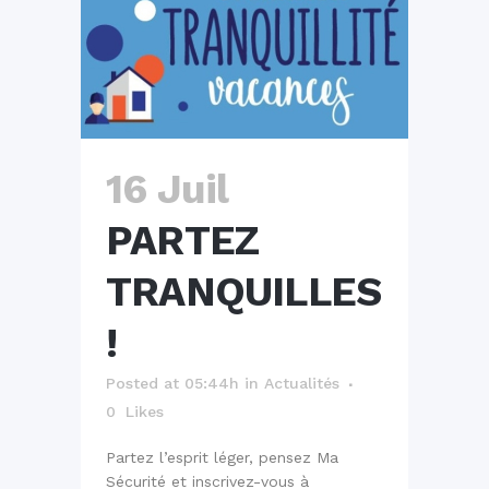
16 Juil
PARTEZ
TRANQUILLES
!
Posted at 05:44h
in
Actualités
0
Likes
Partez l’esprit léger, pensez Ma
Sécurité et inscrivez-vous à