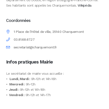
département du Doubs, en région Bourgogne-Franche-Comté.
Ses habitants sont appelés les Charquemontais.
Wikipédia
Coordonnées
1 Place de l'Hôtel de ville, 25140 Charquemont
03.81.68.67.27
secretariat@charquemont.fr
Infos pratiques Mairie
Le secrétariat de mairie vous accueille :
•
Lundi, Mardi :
9h-12h et 14h-18h
•
Mercredi :
9h-12h
•
Jeudi :
9h-12h et 14h-18h
•
Vendredi :
9h-12h et 14h-17h