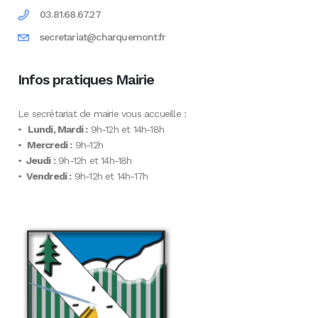
03.81.68.67.27
secretariat@charquemont.fr
Infos pratiques Mairie
Le secrétariat de mairie vous accueille :
•
Lundi, Mardi :
9h-12h et 14h-18h
•
Mercredi :
9h-12h
•
Jeudi :
9h-12h et 14h-18h
•
Vendredi :
9h-12h et 14h-17h