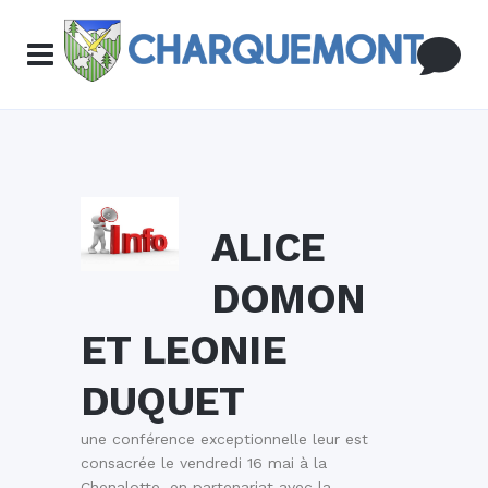
ALICE
DOMON
ET LEONIE
DUQUET
une conférence exceptionnelle leur est
consacrée le vendredi 16 mai à la
Chenalotte, en partenariat avec la