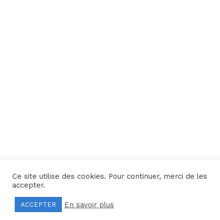
Ce site utilise des cookies. Pour continuer, merci de les
Une réalisation
Yata!
accepter.
En savoir plus
ACCEPTER
Mentions légales
–
Politique de confidentialité