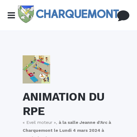
ANIMATION DU
RPE
« Eveil moteur »,
à la salle Jeanne d’Arc à
Charquemont le Lundi 4 mars 2024 à