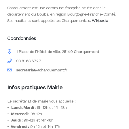
Charquemont est une commune française située dans le
département du Doubs, en région Bourgogne-Franche-Comté.
Ses habitants sont appelés les Charquemontais.
Wikipédia
Coordonnées
1 Place de l'Hôtel de ville, 25140 Charquemont
03.81.68.67.27
secretariat@charquemont.fr
Infos pratiques Mairie
Le secrétariat de mairie vous accueille :
•
Lundi, Mardi :
9h-12h et 14h-18h
•
Mercredi :
9h-12h
•
Jeudi :
9h-12h et 14h-18h
•
Vendredi :
9h-12h et 14h-17h