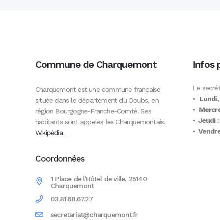
Commune de Charquemont
Infos 
Le secrét
Charquemont est une commune française
•
Lundi,
située dans le département du Doubs, en
•
Mercre
région Bourgogne-Franche-Comté. Ses
•
Jeudi :
habitants sont appelés les Charquemontais.
•
Vendred
Wikipédia
Coordonnées
1 Place de l'Hôtel de ville, 25140
Charquemont
03.81.68.67.27
secretariat@charquemont.fr