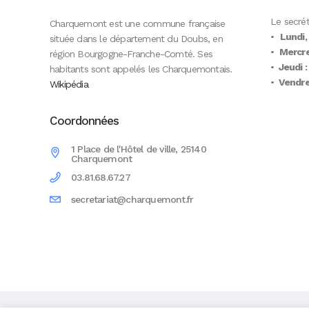
Le secrét
Charquemont est une commune française
•
Lundi,
située dans le département du Doubs, en
•
Mercre
région Bourgogne-Franche-Comté. Ses
•
Jeudi :
habitants sont appelés les Charquemontais.
•
Vendred
Wikipédia
Coordonnées
1 Place de l'Hôtel de ville, 25140
Charquemont
03.81.68.67.27
secretariat@charquemont.fr