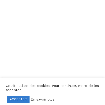
Ce site utilise des cookies. Pour continuer, merci de les
Une réalisation
Yata!
accepter.
En savoir plus
ACCEPTER
Mentions légales
–
Politique de confidentialité