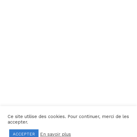
Ce site utilise des cookies. Pour continuer, merci de les
Une réalisation
Yata!
accepter.
En savoir plus
ACCEPTER
Mentions légales
–
Politique de confidentialité