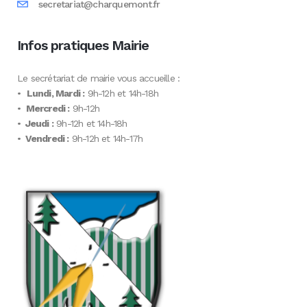
secretariat@charquemont.fr
Infos pratiques Mairie
Le secrétariat de mairie vous accueille :
•
Lundi, Mardi :
9h-12h et 14h-18h
•
Mercredi :
9h-12h
•
Jeudi :
9h-12h et 14h-18h
•
Vendredi :
9h-12h et 14h-17h