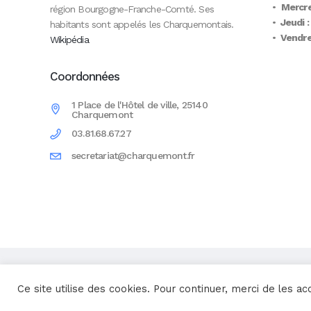
•
Mercre
région Bourgogne-Franche-Comté. Ses
•
Jeudi :
habitants sont appelés les Charquemontais.
•
Vendred
Wikipédia
Coordonnées
1 Place de l'Hôtel de ville, 25140
Charquemont
03.81.68.67.27
secretariat@charquemont.fr
Une réalisation
Yata!
Ce site utilise des cookies. Pour continuer, merci de les ac