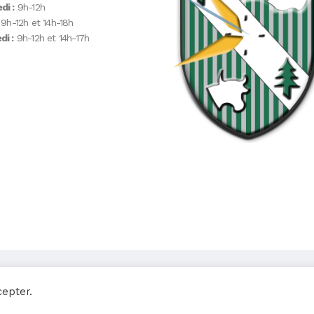
di :
9h-12h
9h-12h et 14h-18h
i :
9h-12h et 14h-17h
cepter.