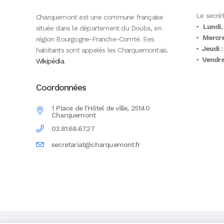
Le secrét
Charquemont est une commune française
•
Lundi,
située dans le département du Doubs, en
•
Mercre
région Bourgogne-Franche-Comté. Ses
•
Jeudi :
habitants sont appelés les Charquemontais.
•
Vendred
Wikipédia
Coordonnées
1 Place de l'Hôtel de ville, 25140
Charquemont
03.81.68.67.27
secretariat@charquemont.fr