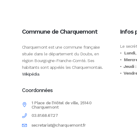
Commune de Charquemont
Infos 
Le secrét
Charquemont est une commune française
•
Lundi,
située dans le département du Doubs, en
•
Mercre
région Bourgogne-Franche-Comté. Ses
•
Jeudi :
habitants sont appelés les Charquemontais.
•
Vendred
Wikipédia
Coordonnées
1 Place de l'Hôtel de ville, 25140
Charquemont
03.81.68.67.27
secretariat@charquemont.fr