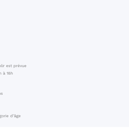
lir est prévue
h à 18h
ns
gorie d’âge