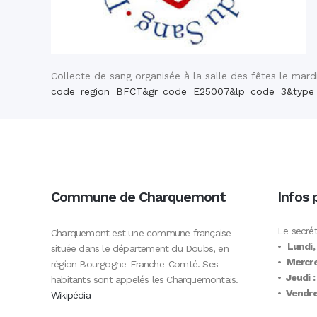
Collecte de sang organisée à la salle des fêtes le mar
code_region=BFCT&gr_code=E25007&lp_code=3&type
Commune de Charquemont
Infos 
Le secrét
Charquemont est une commune française
•
Lundi,
située dans le département du Doubs, en
•
Mercre
région Bourgogne-Franche-Comté. Ses
•
Jeudi :
habitants sont appelés les Charquemontais.
•
Vendred
Wikipédia