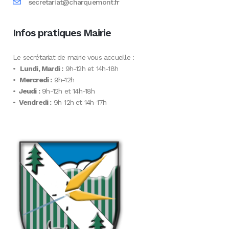
secretariat@charquemont.fr
Infos pratiques Mairie
Le secrétariat de mairie vous accueille :
•
Lundi, Mardi :
9h-12h et 14h-18h
•
Mercredi :
9h-12h
•
Jeudi :
9h-12h et 14h-18h
•
Vendredi :
9h-12h et 14h-17h