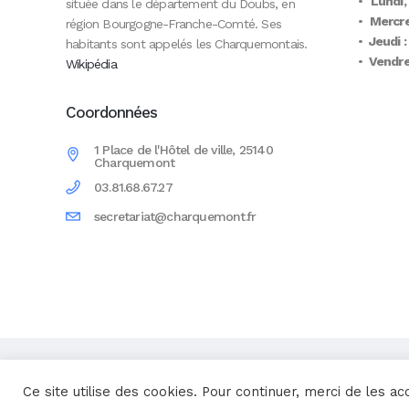
•
Lundi,
située dans le département du Doubs, en
•
Mercre
région Bourgogne-Franche-Comté. Ses
•
Jeudi :
habitants sont appelés les Charquemontais.
•
Vendred
Wikipédia
Coordonnées
1 Place de l'Hôtel de ville, 25140
Charquemont
03.81.68.67.27
secretariat@charquemont.fr
Une réalisation
Yata!
Ce site utilise des cookies. Pour continuer, merci de les ac