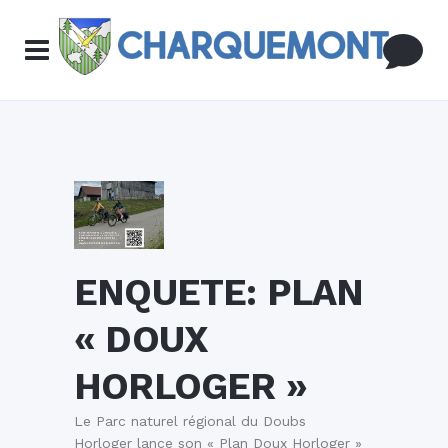
ENQUETE: PLAN
« DOUX
HORLOGER »
Le Parc naturel régional du Doubs
Horloger lance son « Plan Doux Horloger »