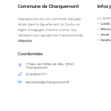
Commune de Charquemont
Infos 
Le secrét
Charquemont est une commune française
•
Lundi,
située dans le département du Doubs, en
•
Mercre
région Bourgogne-Franche-Comté. Ses
•
Jeudi :
habitants sont appelés les Charquemontais.
•
Vendred
Wikipédia
Coordonnées
1 Place de l'Hôtel de ville, 25140
Charquemont
03.81.68.67.27
secretariat@charquemont.fr