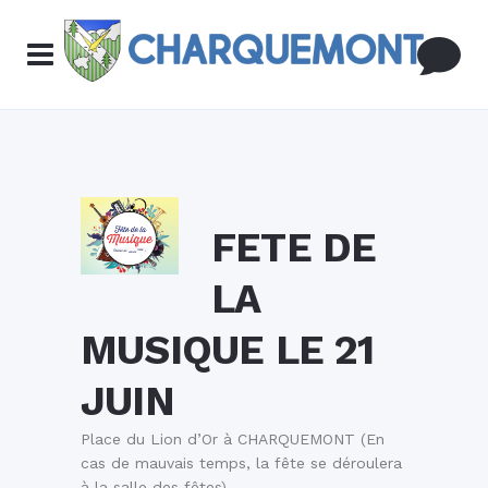
FETE DE
LA
MUSIQUE LE 21
JUIN
Place du Lion d’Or à CHARQUEMONT (En
cas de mauvais temps, la fête se déroulera
à la salle des fêtes)