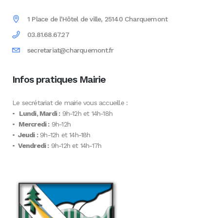
1 Place de l'Hôtel de ville, 25140 Charquemont
03.81.68.67.27
secretariat@charquemont.fr
Infos pratiques Mairie
Le secrétariat de mairie vous accueille :
•
Lundi, Mardi :
9h-12h et 14h-18h
•
Mercredi :
9h-12h
•
Jeudi :
9h-12h et 14h-18h
•
Vendredi :
9h-12h et 14h-17h