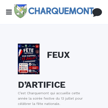
FEUX
D’ARTIFICE
C’est Charquemont qui accueille cette
année la soirée festive du 13 juillet pour
célébrer la fête nationale.