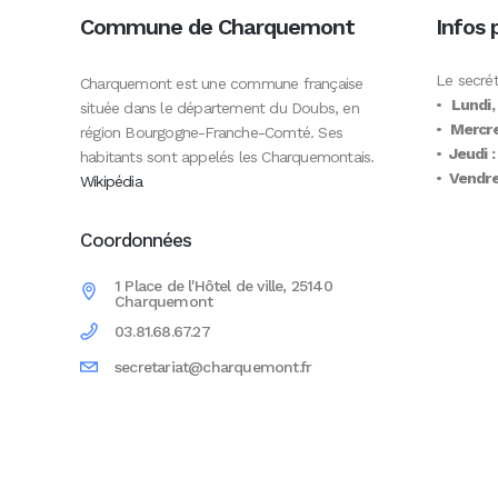
Commune de Charquemont
Infos 
Le secrét
Charquemont est une commune française
•
Lundi,
située dans le département du Doubs, en
•
Mercre
région Bourgogne-Franche-Comté. Ses
•
Jeudi :
habitants sont appelés les Charquemontais.
•
Vendred
Wikipédia
Coordonnées
1 Place de l'Hôtel de ville, 25140
Charquemont
03.81.68.67.27
secretariat@charquemont.fr