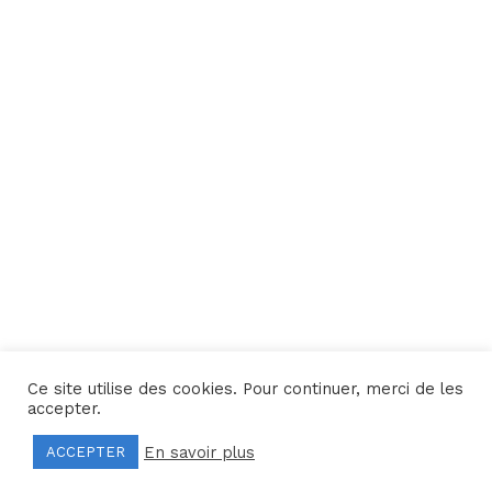
Ce site utilise des cookies. Pour continuer, merci de les
Une réalisation
Yata!
accepter.
En savoir plus
ACCEPTER
Mentions légales
–
Politique de confidentialité