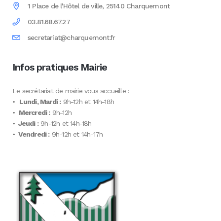
1 Place de l'Hôtel de ville, 25140 Charquemont
03.81.68.67.27
secretariat@charquemont.fr
Infos pratiques Mairie
Le secrétariat de mairie vous accueille :
•
Lundi, Mardi :
9h-12h et 14h-18h
•
Mercredi :
9h-12h
•
Jeudi :
9h-12h et 14h-18h
•
Vendredi :
9h-12h et 14h-17h