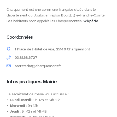
Charquemont est une commune française située dans le
département du Doubs, en région Bourgogne-Franche-Comté.
Ses habitants sont appelés les Charquemontais.
Wikipédia
Coordonnées
1 Place de l'Hôtel de ville, 25140 Charquemont
03.81.68.67.27
secretariat@charquemont.fr
Infos pratiques Mairie
Le secrétariat de mairie vous accueille :
•
Lundi, Mardi :
9h-12h et 14h-18h
•
Mercredi :
9h-12h
•
Jeudi :
9h-12h et 14h-18h