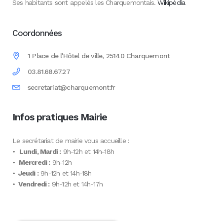
Ses habitants sont appelés les Charquemontais.
Wikipédia
Coordonnées
1 Place de l'Hôtel de ville, 25140 Charquemont
03.81.68.67.27
secretariat@charquemont.fr
Infos pratiques Mairie
Le secrétariat de mairie vous accueille :
•
Lundi, Mardi :
9h-12h et 14h-18h
•
Mercredi :
9h-12h
•
Jeudi :
9h-12h et 14h-18h
•
Vendredi :
9h-12h et 14h-17h