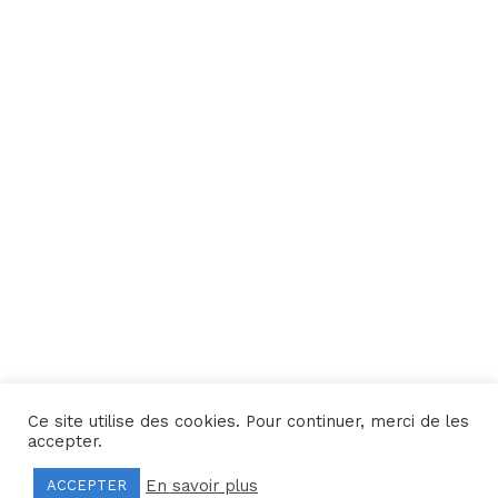
Ce site utilise des cookies. Pour continuer, merci de les
Une réalisation
Yata!
accepter.
En savoir plus
ACCEPTER
Mentions légales
–
Politique de confidentialité