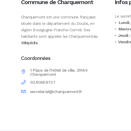
Commune de Charquemont
Infos 
Le secrét
Charquemont est une commune française
•
Lundi,
située dans le département du Doubs, en
•
Mercre
région Bourgogne-Franche-Comté. Ses
•
Jeudi :
habitants sont appelés les Charquemontais.
•
Vendred
Wikipédia
Coordonnées
1 Place de l'Hôtel de ville, 25140
Charquemont
03.81.68.67.27
secretariat@charquemont.fr