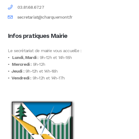
03.81.68.67.27
secretariat@charquemont.fr
Infos pratiques Mairie
Le secrétariat de mairie vous accueille :
•
Lundi, Mardi :
9h-12h et 14h-18h
•
Mercredi :
9h-12h
•
Jeudi :
9h-12h et 14h-18h
•
Vendredi :
9h-12h et 14h-17h