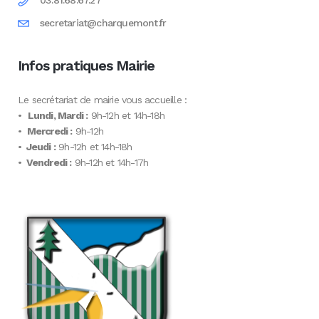
03.81.68.67.27
secretariat@charquemont.fr
Infos pratiques Mairie
Le secrétariat de mairie vous accueille :
•
Lundi, Mardi :
9h-12h et 14h-18h
•
Mercredi :
9h-12h
•
Jeudi :
9h-12h et 14h-18h
•
Vendredi :
9h-12h et 14h-17h