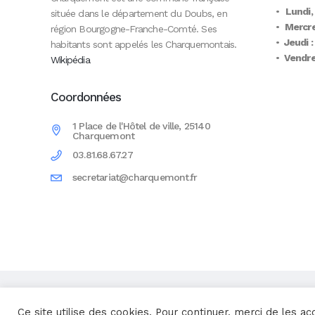
•
Lundi,
située dans le département du Doubs, en
•
Mercre
région Bourgogne-Franche-Comté. Ses
•
Jeudi :
habitants sont appelés les Charquemontais.
•
Vendred
Wikipédia
Coordonnées
1 Place de l'Hôtel de ville, 25140
Charquemont
03.81.68.67.27
secretariat@charquemont.fr
Une réalisation
Yata!
Ce site utilise des cookies. Pour continuer, merci de les ac