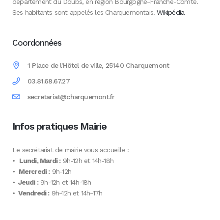
département du Doubs, en région Bourgogne-Franche-Comté.
Ses habitants sont appelés les Charquemontais.
Wikipédia
Coordonnées
1 Place de l'Hôtel de ville, 25140 Charquemont
03.81.68.67.27
secretariat@charquemont.fr
Infos pratiques Mairie
Le secrétariat de mairie vous accueille :
•
Lundi, Mardi :
9h-12h et 14h-18h
•
Mercredi :
9h-12h
•
Jeudi :
9h-12h et 14h-18h
•
Vendredi :
9h-12h et 14h-17h