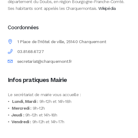
département du Doubs, en région Bourgogne-Franche-Comté.
Ses habitants sont appelés les Charquemontais.
Wikipédia
Coordonnées
1 Place de l'Hôtel de ville, 25140 Charquemont
03.81.68.67.27
secretariat@charquemont.fr
Infos pratiques Mairie
Le secrétariat de mairie vous accueille :
•
Lundi, Mardi :
9h-12h et 14h-18h
•
Mercredi :
9h-12h
•
Jeudi :
9h-12h et 14h-18h
•
Vendredi :
9h-12h et 14h-17h