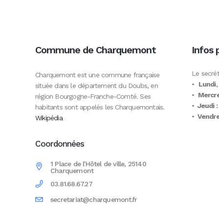
Commune de Charquemont
Infos 
Le secrét
Charquemont est une commune française
•
Lundi,
située dans le département du Doubs, en
•
Mercre
région Bourgogne-Franche-Comté. Ses
•
Jeudi :
habitants sont appelés les Charquemontais.
•
Vendred
Wikipédia
Coordonnées
1 Place de l'Hôtel de ville, 25140
Charquemont
03.81.68.67.27
secretariat@charquemont.fr