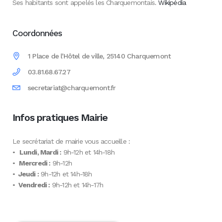
Ses habitants sont appelés les Charquemontais.
Wikipédia
Coordonnées
1 Place de l'Hôtel de ville, 25140 Charquemont
03.81.68.67.27
secretariat@charquemont.fr
Infos pratiques Mairie
Le secrétariat de mairie vous accueille :
•
Lundi, Mardi :
9h-12h et 14h-18h
•
Mercredi :
9h-12h
•
Jeudi :
9h-12h et 14h-18h
•
Vendredi :
9h-12h et 14h-17h