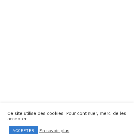
Ce site utilise des cookies. Pour continuer, merci de les
Une réalisation
Yata!
accepter.
En savoir plus
ACCEPTER
Mentions légales
–
Politique de confidentialité