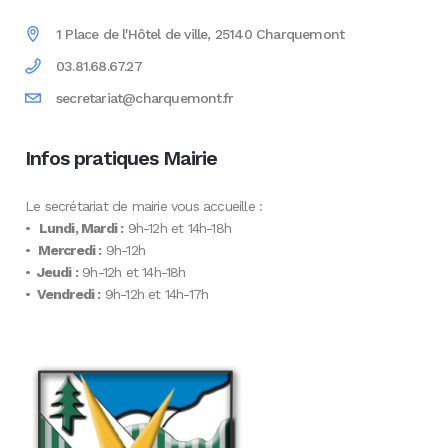
1 Place de l'Hôtel de ville, 25140 Charquemont
03.81.68.67.27
secretariat@charquemont.fr
Infos pratiques Mairie
Le secrétariat de mairie vous accueille :
•
Lundi, Mardi :
9h-12h et 14h-18h
•
Mercredi :
9h-12h
•
Jeudi :
9h-12h et 14h-18h
•
Vendredi :
9h-12h et 14h-17h