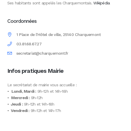
Ses habitants sont appelés les Charquemontais.
Wikipédia
Coordonnées
1 Place de l'Hôtel de ville, 25140 Charquemont
03.81.68.67.27
secretariat@charquemont.fr
Infos pratiques Mairie
Le secrétariat de mairie vous accueille :
•
Lundi, Mardi :
9h-12h et 14h-18h
•
Mercredi :
9h-12h
•
Jeudi :
9h-12h et 14h-18h
•
Vendredi :
9h-12h et 14h-17h