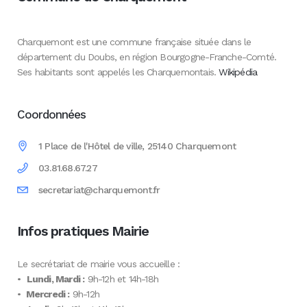
Charquemont est une commune française située dans le
département du Doubs, en région Bourgogne-Franche-Comté.
Ses habitants sont appelés les Charquemontais.
Wikipédia
Coordonnées
1 Place de l'Hôtel de ville, 25140 Charquemont
03.81.68.67.27
secretariat@charquemont.fr
Infos pratiques Mairie
Le secrétariat de mairie vous accueille :
•
Lundi, Mardi :
9h-12h et 14h-18h
•
Mercredi :
9h-12h