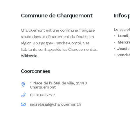
Commune de Charquemont
Infos 
Le secrét
Charquemont est une commune française
•
Lundi,
située dans le département du Doubs, en
•
Mercre
région Bourgogne-Franche-Comté. Ses
•
Jeudi :
habitants sont appelés les Charquemontais.
•
Vendred
Wikipédia
Coordonnées
1 Place de l'Hôtel de ville, 25140
Charquemont
03.81.68.67.27
secretariat@charquemont.fr