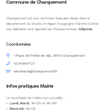
Commune de Charquemont
Charquemont est une commune française située dans le
département du Doubs, en région Bourgogne-Franche-Comté.
Ses habitants sont appelés les Charquemontais.
Wikipédia
Coordonnées
1 Place de l'Hôtel de ville, 25140 Charquemont
03.81.68.67.27
secretariat@charquemont.fr
Infos pratiques Mairie
Le secrétariat de mairie vous accueille :
•
Lundi, Mardi :
9h-12h et 14h-18h
•
Mercredi :
9h-12h