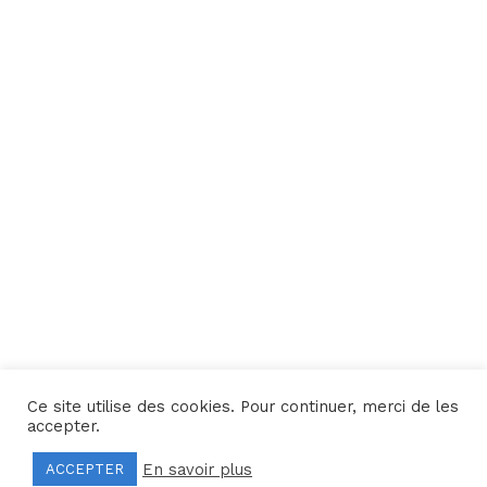
Ce site utilise des cookies. Pour continuer, merci de les
Une réalisation
Yata!
accepter.
En savoir plus
ACCEPTER
Mentions légales
–
Politique de confidentialité