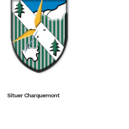
Situer Charquemont