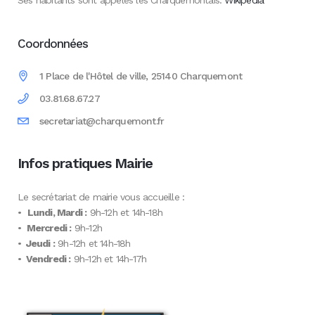
Ses habitants sont appelés les Charquemontais.
Wikipédia
Coordonnées
1 Place de l'Hôtel de ville, 25140 Charquemont
03.81.68.67.27
secretariat@charquemont.fr
Infos pratiques Mairie
Le secrétariat de mairie vous accueille :
•
Lundi, Mardi :
9h-12h et 14h-18h
•
Mercredi :
9h-12h
•
Jeudi :
9h-12h et 14h-18h
•
Vendredi :
9h-12h et 14h-17h