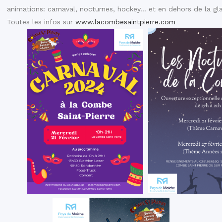
animations: carnaval, nocturnes, hockey… et en dehors de la gl
Toutes les infos sur
www.lacombesaintpierre.com