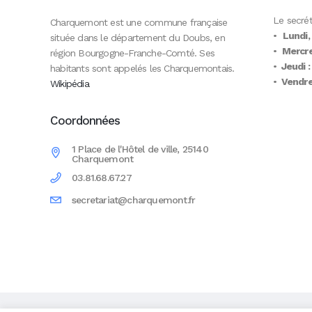
Le secrét
Charquemont est une commune française
•
Lundi,
située dans le département du Doubs, en
•
Mercre
région Bourgogne-Franche-Comté. Ses
•
Jeudi :
habitants sont appelés les Charquemontais.
•
Vendred
Wikipédia
Coordonnées
1 Place de l'Hôtel de ville, 25140
Charquemont
03.81.68.67.27
secretariat@charquemont.fr