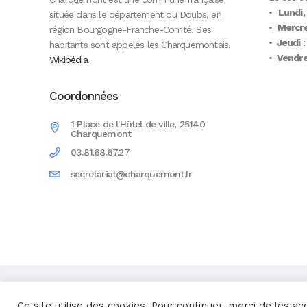
•
Lundi,
située dans le département du Doubs, en
•
Mercre
région Bourgogne-Franche-Comté. Ses
•
Jeudi :
habitants sont appelés les Charquemontais.
•
Vendred
Wikipédia
Coordonnées
1 Place de l'Hôtel de ville, 25140
Charquemont
03.81.68.67.27
secretariat@charquemont.fr
Une réalisation
Yata!
Ce site utilise des cookies. Pour continuer, merci de les ac