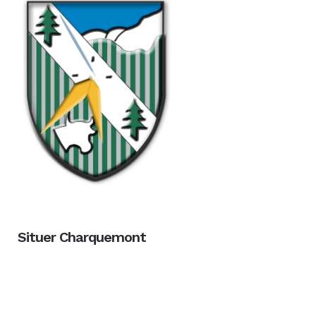
Situer Charquemont