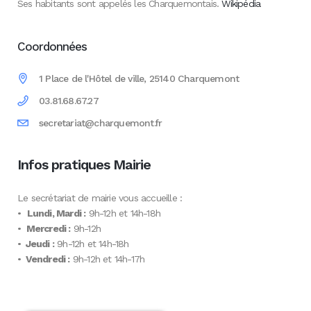
Ses habitants sont appelés les Charquemontais.
Wikipédia
Coordonnées
1 Place de l'Hôtel de ville, 25140 Charquemont
03.81.68.67.27
secretariat@charquemont.fr
Infos pratiques Mairie
Le secrétariat de mairie vous accueille :
•
Lundi, Mardi :
9h-12h et 14h-18h
•
Mercredi :
9h-12h
•
Jeudi :
9h-12h et 14h-18h
•
Vendredi :
9h-12h et 14h-17h