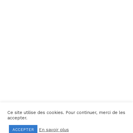
Ce site utilise des cookies. Pour continuer, merci de les
Une réalisation
Yata!
accepter.
En savoir plus
ACCEPTER
Mentions légales
–
Politique de confidentialité